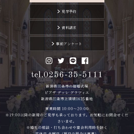
見学予約
資料請求
事前アンケート
tel.0256-35-5111
新潟県三条市の結婚式場
ピアザ デッレ グラツィエ
新潟県三条市上須頃1625番地
営業時間 10:00〜20:00
※19:00以降の新規のご見学も承っております。お気軽にお問合せくだ
さいませ。
※婚礼の相談・打ち合わせや宴会利用時を除く
定休日 火曜日（祝日の場合は営業）