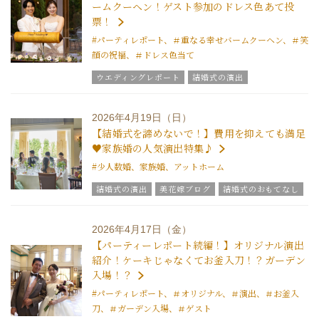
ームクーヘン！ゲスト参加のドレス色あて投
票！
#パーティレポート、＃重なる幸せバームクーヘン、＃笑
顔の祝福、＃ドレス色当て
ウエディングレポート
結婚式の演出
結婚式のおもてなし
グラツィエのウエディング情報
2026年4月19日（日）
ウエディングスタッフｖｏｉｃｅ
【結婚式を諦めないで！】費用を抑えても満足
チームグラツィエメンバー
グラツィエについて
♥家族婚の人気演出特集♪
#少人数婚、家族婚、アットホーム
結婚式の演出
美花嫁ブログ
結婚式のおもてなし
ブライダルフェア
グラツィエのウエディング情報
結婚式の豆知識
ウエディングスタッフｖｏｉｃｅ
2026年4月17日（金）
【パーティーレポート続編！】オリジナル演出
紹介！ケーキじゃなくてお釜入刀！？ガーデン
入場！？
#パーティレポート、＃オリジナル、＃演出、＃お釜入
刀、＃ガーデン入場、＃ゲスト