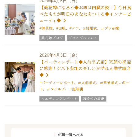
2026年4月5日（日）
結婚式の豆知識
ウエディングスタッフｖｏｉｃｅ
【美花嫁になろう◆お肌は内臓の鏡！】今日食
べたものが明日のあなたをつくる◆インナービ
ューティ◆
#美花嫁、#お肌、#ケア、＃結婚式、＃プレ花嫁
美花嫁ブログ
ブライダルフェア
グラツィエのウエディング情報
結婚式の豆知識
ウエディングスタッフｖｏｉｃｅ
2026年4月3日（金）
【パーティレポート◆人前挙式編】笑顔の祝福
に感謝！ゲスト参加の楽しいが溢れる挙式紹介
◆
#パーティーレポート、＃人前挙式、＃幸せ挙式レポー
ト、＃タイルボード証明書
ウエディングレポート
結婚式の演出
美花嫁ブログ
グラツィエのウエディング情報
ブライダルアイテム
ウエディングスタッフｖｏｉｃｅ
チームグラツィエメンバー
グラツィエについて
記事一覧へ戻る