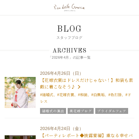
BLOG
スタッフブログ
ARCHIVES
「2026年4月」の記事一覧
2026年4月26日（日）
【花嫁衣裳はドレスだけじゃない！】和装も素
敵に着こなそう♪
#結婚式、#花嫁衣裳、#和装、#白無垢、#色打掛、#ド
レス
結婚式の演出
美花嫁ブログ
ブライダルフェア
グラツィエのウエディング情報
ブライダルアイテム
結婚式の豆知識
2026年4月24日（金）
【パーティレポート◆披露宴編】重なる幸せバ