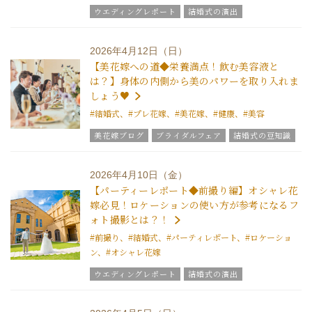
ウエディングレポート
結婚式の演出
美花嫁ブログ
結婚式のおもてなし
グラツィエのウエディング情報
ブライダルアイテム
2026年4月12日（日）
結婚式の豆知識
ウエディングスタッフｖｏｉｃｅ
【美花嫁への道◆栄養満点！飲む美容液と
は？】身体の内側から美のパワーを取り入れま
しょう♥
#結婚式、#プレ花嫁、#美花嫁、#健康、#美容
美花嫁ブログ
ブライダルフェア
結婚式の豆知識
ウエディングスタッフｖｏｉｃｅ
2026年4月10日（金）
【パーティーレポート◆前撮り編】オシャレ花
嫁必見！ロケーションの使い方が参考になるフ
ォト撮影とは？！
#前撮り、#結婚式、#パーティレポート、#ロケーショ
ン、#オシャレ花嫁
ウエディングレポート
結婚式の演出
美花嫁ブログ
ブライダルフェア
グラツィエのウエディング情報
ブライダルアイテム