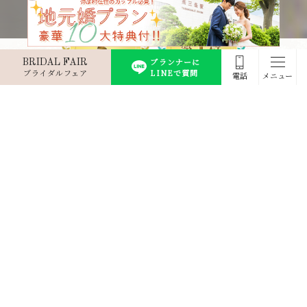
プランナーに
BRIDAL FAIR
ブライダルフェア
LINEで質問
電話
メニュー
新潟県の中心に位置する県央エリア
「駅近」
「本格的な挙式」
で
を
お考えのカップル必見！