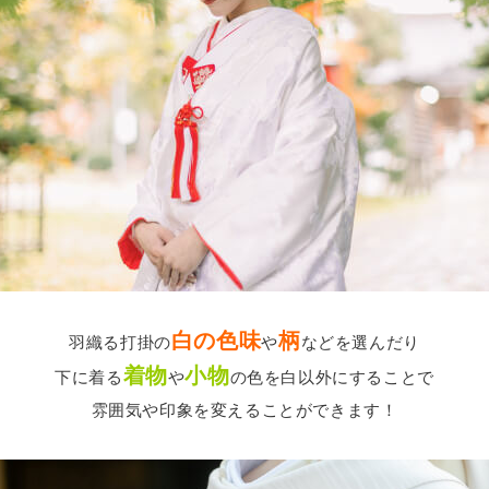
白の色味
柄
羽織る打掛の
や
などを選んだり
着物
小物
下に着る
や
の色を白以外にすることで
雰囲気や印象を変えることができます！