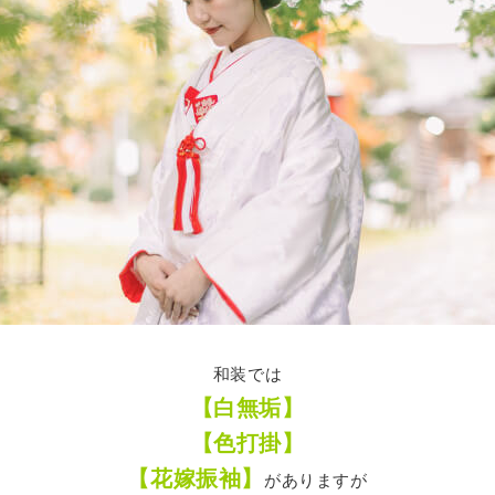
和装では
【白無垢】
【色打掛】
【花嫁振袖】
がありますが