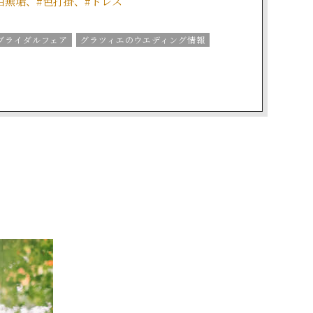
白無垢、#色打掛、#ドレス
ブライダルフェア
グラツィエのウエディング情報
識