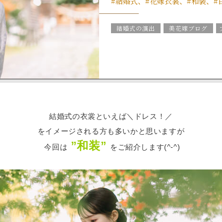
#結婚式、#花嫁衣裳、#和装、#
結婚式の演出
美花嫁ブログ
ブライダルアイテム
結婚式の豆知
結婚式の衣裳といえば＼ドレス！／
をイメージされる方も多いかと思いますが
”和装”
今回は
をご紹介します(^-^)