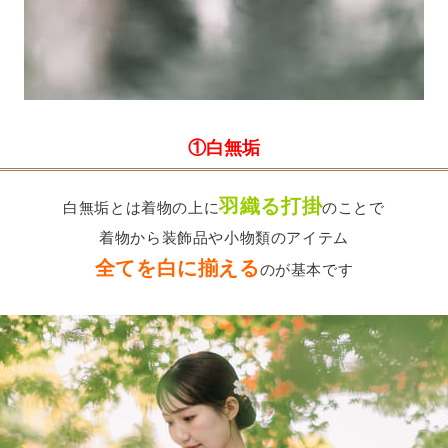
①白無垢
羽織る打掛
白無垢とは着物の上に
のことで
着物から装飾品や小物類のアイテム
全てを白に揃える
のが基本です