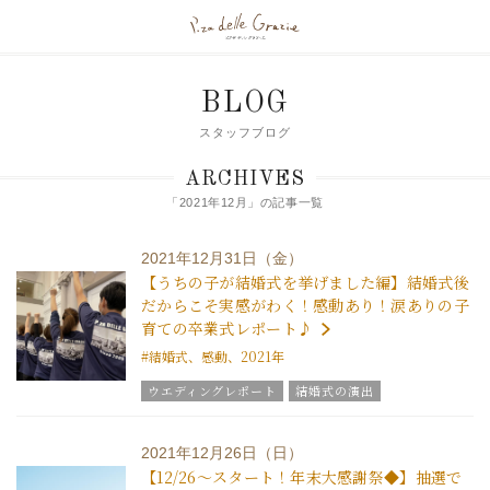
BLOG
スタッフブログ
ARCHIVES
「2021年12月」の記事一覧
2021年12月31日（金）
【うちの子が結婚式を挙げました編】結婚式後
だからこそ実感がわく！感動あり！涙ありの子
育ての卒業式レポート♪
#結婚式、感動、2021年
ウエディングレポート
結婚式の演出
結婚式のおもてなし
ブライダルフェア
グラツィエのウエディング情報
結婚式の豆知識
2021年12月26日（日）
ウエディングスタッフｖｏｉｃｅ
【12/26～スタート！年末大感謝祭◆】抽選で