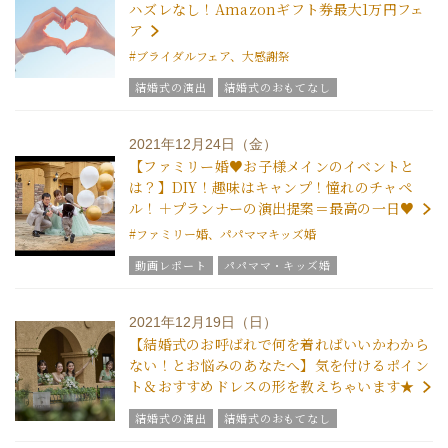
ハズレなし！Amazonギフト券最大1万円フェ
ア
#ブライダルフェア、大感謝祭
結婚式の演出
結婚式のおもてなし
ブライダルフェア
グラツィエのウエディング情報
ブライダルアイテム
2021年12月24日（金）
ウエディングスタッフｖｏｉｃｅ
【ファミリー婚♥お子様メインのイベントと
グラツィエについて
は？】DIY！趣味はキャンプ！憧れのチャペ
ル！＋プランナーの演出提案＝最高の一日♥
#ファミリー婚、パパママキッズ婚
動画レポート
パパママ・キッズ婚
ウエディングレポート
結婚式の演出
美花嫁ブログ
グラツィエのウエディング情報
2021年12月19日（日）
ブライダルアイテム
結婚式の豆知識
【結婚式のお呼ばれで何を着ればいいかわから
ウエディングスタッフｖｏｉｃｅ
ない！とお悩みのあなたへ】気を付けるポイン
ト＆おすすめドレスの形を教えちゃいます★
結婚式の演出
結婚式のおもてなし
ブライダルフェア
グラツィエのウエディング情報