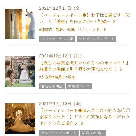
結婚式の豆知識
2021年12月17日（金）
【パーティーレポート◆】お子様と過ごす「笑
い」と「感謝」を伝えた1日～後編～
#結婚式，感謝，笑顔，パティーレポート
パパママ・キッズ婚
ウエディングレポート
結婚式の演出
グラツィエのウエディング情報
2021年12月12日（日）
【欲しい写真を撮るための３つのポイント！】
前撮りの準備は引き算が大事なんです！
#引き算
#前撮り
#写真
結婚式の演出
美花嫁ブログ
グラツィエのウエディング情報
ブライダルアイテム
結婚式の豆知識
ウエディングスタッフｖｏｉｃｅ
2021年12月10日（金）
グラツィエについて
【パーティレポート◆おふたりの大好きな○○
を取り入れた！】ゲストが笑顔になるこだわり
ポイントをご紹介♪
ウエディングレポート
結婚式の演出