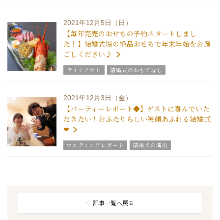
結婚式のおもてなし
グラツィエのウエディング情報
ブライダルアイテム
2021年12月5日（日）
結婚式の豆知識
ウエディングスタッフｖｏｉｃｅ
【毎年完売のおせちの予約スタートしまし
チームグラツィエメンバー
グラツィエについて
た！】結婚式場の絶品おせちで年末年始をお過
ごしください♪
テイクアウト
結婚式のおもてなし
ウエディングスタッフｖｏｉｃｅ
グラツィエについて
2021年12月3日（金）
【パーティーレポート◆】ゲストに喜んでいた
だきたい！おふたりらしい笑顔あふれる結婚式
❤
ウエディングレポート
結婚式の演出
グラツィエのウエディング情報
ウエディングスタッフｖｏｉｃｅ
記事一覧へ戻る