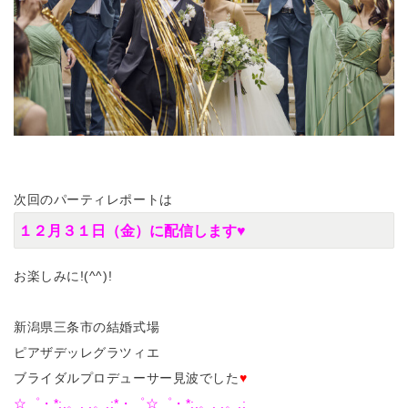
次回のパーティレポートは
１２月３１日（金）に配信します♥
お楽しみに!(^^)!
新潟県三条市の結婚式場
ピアザデッレグラツィエ
ブライダルプロデューサー見波でした
♥
☆゜・*:.。. .。.:*・゜☆゜・*:.。. .。.: