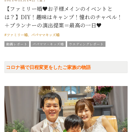
【ファミリー婚♥お子様メインのイベントと
は？】DIY！趣味はキャンプ！憧れのチャペル！
＋プランナーの演出提案＝最高の一日♥
#ファミリー婚、パパママキッズ婚
動画レポート
パパママ・キッズ婚
ウエディングレポート
結婚式の演出
美花嫁ブログ
グラツィエのウエディング情報
ブライダルアイテム
結婚式の豆知識
ウエディングスタッフｖｏｉｃｅ
コロナ禍で日程変更をしたご家族の物語