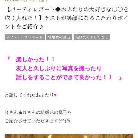
【パーティレポート◆おふたりの大好きな○○を
取り入れた！】ゲストが笑顔になるこだわりポイ
ントをご紹介♪
ウエディングレポート
結婚式の演出
結婚式のおもてなし
グラツィエのウエディング情報
ブライダルアイテム
結婚式の豆知識
ウエディングスタッフｖｏｉｃｅ
チームグラツィエメンバー
『 楽しかった！！
グラツィエについて
友人と久しぶりに写真を撮ったり
話しをすることができて良かった！！ 』
と話してくれたおふたり
♥
Ｒさん
＆
Ｎさんの結婚式の様子を
ご紹介させていただきます(^^)/
♥