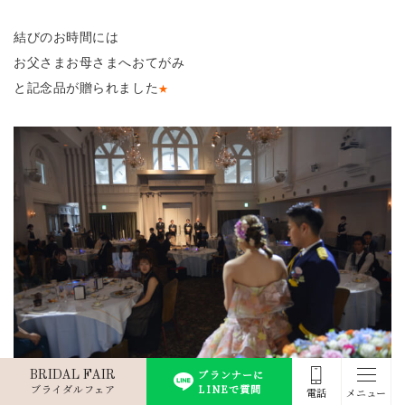
結びのお時間には
お父さまお母さまへおてがみ
と記念品が贈られました
★
プランナーに
BRIDAL FAIR
ブライダルフェア
LINEで質問
電話
メニュー