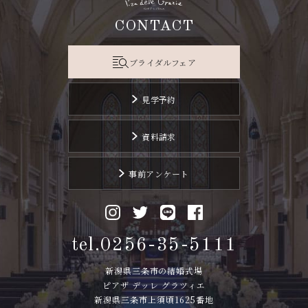
CONTACT
ブライダルフェア
見学予約
資料請求
事前アンケート
tel.0256-35-5111
新潟県三条市の結婚式場
ピアザ デッレ グラツィエ
新潟県三条市上須頃1625番地