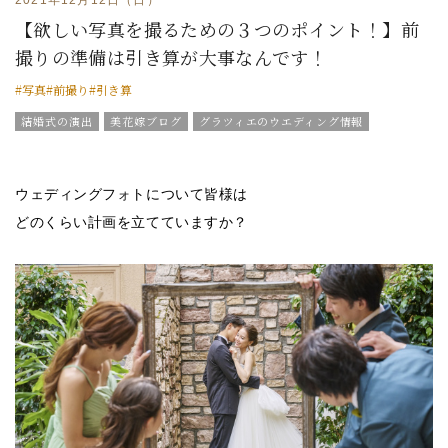
【欲しい写真を撮るための３つのポイント！】前
撮りの準備は引き算が大事なんです！
#写真
#前撮り
#引き算
結婚式の演出
美花嫁ブログ
グラツィエのウエディング情報
ブライダルアイテム
結婚式の豆知識
ウエディングスタッフｖｏｉｃｅ
グラツィエについて
ウェディングフォトについて皆様は
どのくらい計画を立てていますか？