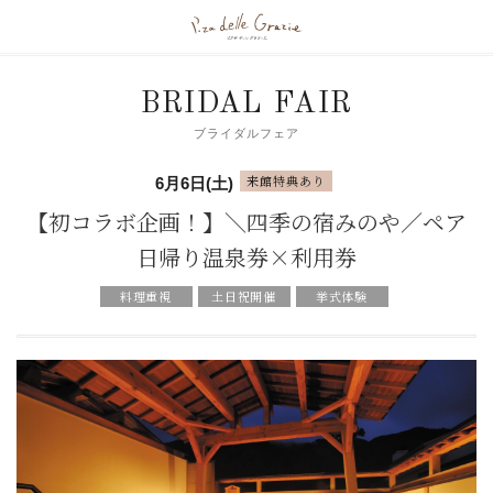
BRIDAL FAIR
ブライダルフェア
来館特典あり
6月6日(土)
【初コラボ企画！】＼四季の宿みのや／ペア
日帰り温泉券×利用券
料理重視
土日祝開催
挙式体験