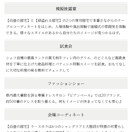
模擬披露宴
【白亜の邸宅】と【緑溢れる邸宅】の2つの貸切邸宅で本番さながらのテー
ブルコーディネートをはじめ、入場体験や演出体験で結婚式の雰囲気を体験
できる。様々なスタイルがあるから自分たちのイメージが見つかるはず。
試食会
シェフ自慢の最高ランクの黒毛和牛フィレ肉のグリル、のどぐろなど高級食
材を丁寧に仕上げた絶品料理とパティシエ特製スイーツを試食。おもてなし
に大切な料理の味を無料でチェックして
ファッションショー
県内最大着数を誇る専属ドレスサロン『ビアンベール』では20ブランド、
約500着のドレスを取り揃える。何もイメージが決まってなくても安心♪
会場コーディネート
【白亜の邸宅】ラ・スカラは6つのシャンデリアと大階段が特徴の可愛らし