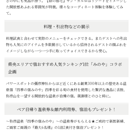
さの中にも気品が漂う。【緑の邸宅】サン・カルロはリゾートをイメージし
た開放感あふれる雰囲気が特徴。様々なコーディネート体験を体験してみ
て。
料理・引出物などの展示
料理試食と合わせて実際のメニューをチェックできる。またゲストへの引出
物も人気にのアイテムを多数展示しているから招待されるゲストの顔ぶれを
イメージしながら一つ一つ手に取ってチョイスできるから安心。
県央エリアで宿おすすめ人気ランキング1位「みのや」コラボ
企画
パワースポットの彌彦神社からほど近くにある創業300年以上の歴史ある温
泉宿「四季の宿みのや」四季を彩る旬の食材を使用した贅沢な逸品に舌鼓、
弥彦山を一望する開放的な温泉が自慢の宿。親御様とのひと時に。
ペア日帰り温泉券＆館内利用券、宿泊もプレゼント！
～弥彦温泉「四季の宿みのや」～の温泉券がもらえる★ご成約で新郎新婦、
ご両家ご両親の『最大6名様』の1泊2食付き宿泊プレゼント！