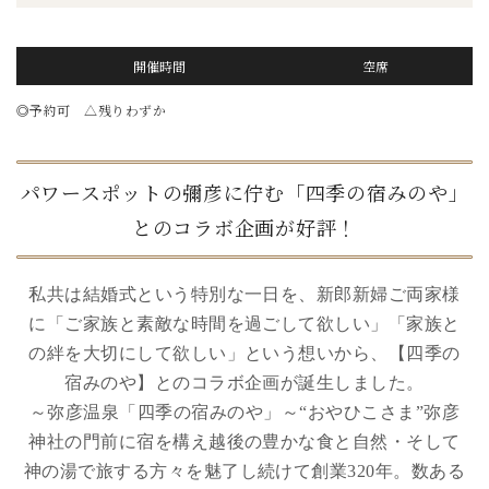
開催時間
空席
◎予約可 △残りわずか
パワースポットの彌彦に佇む「四季の宿みのや」
とのコラボ企画が好評！
私共は結婚式という特別な一日を、新郎新婦ご両家様
に「ご家族と素敵な時間を過ごして欲しい」「家族と
の絆を大切にして欲しい」という想いから、【四季の
宿みのや】とのコラボ企画が誕生しました。
～弥彦温泉「四季の宿みのや」～“おやひこさま”弥彦
神社の門前に宿を構え越後の豊かな食と自然・そして
神の湯で旅する方々を魅了し続けて創業320年。数ある