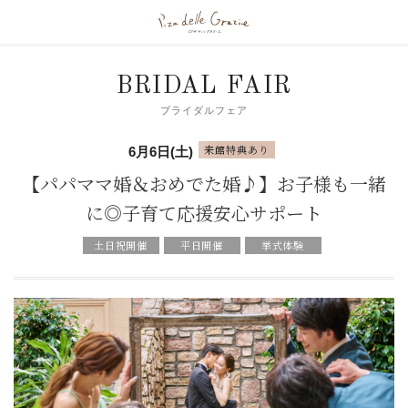
BRIDAL FAIR
ブライダルフェア
来館特典あり
6月6日(土)
【パパママ婚＆おめでた婚♪】お子様も一緒
に◎子育て応援安心サポート
土日祝開催
平日開催
挙式体験