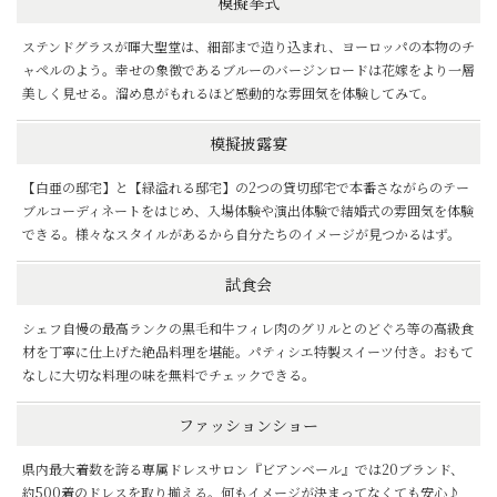
模擬挙式
ステンドグラスが暉大聖堂は、細部まで造り込まれ、ヨーロッパの本物のチ
ャペルのよう。幸せの象徴であるブルーのバージンロードは花嫁をより一層
美しく見せる。溜め息がもれるほど感動的な雰囲気を体験してみて。
模擬披露宴
【白亜の邸宅】と【緑溢れる邸宅】の2つの貸切邸宅で本番さながらのテー
ブルコーディネートをはじめ、入場体験や演出体験で結婚式の雰囲気を体験
できる。様々なスタイルがあるから自分たちのイメージが見つかるはず。
試食会
シェフ自慢の最高ランクの黒毛和牛フィレ肉のグリルとのどぐろ等の高級食
材を丁寧に仕上げた絶品料理を堪能。パティシエ特製スイーツ付き。おもて
なしに大切な料理の味を無料でチェックできる。
ファッションショー
県内最大着数を誇る専属ドレスサロン『ビアンベール』では20ブランド、
約500着のドレスを取り揃える。何もイメージが決まってなくても安心♪