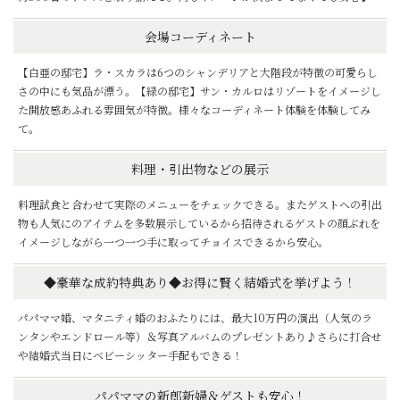
会場コーディネート
【白亜の邸宅】ラ・スカラは6つのシャンデリアと大階段が特徴の可愛らし
さの中にも気品が漂う。【緑の邸宅】サン・カルロはリゾートをイメージし
た開放感あふれる雰囲気が特徴。様々なコーディネート体験を体験してみ
て。
料理・引出物などの展示
料理試食と合わせて実際のメニューをチェックできる。またゲストへの引出
物も人気にのアイテムを多数展示しているから招待されるゲストの顔ぶれを
イメージしながら一つ一つ手に取ってチョイスできるから安心。
◆豪華な成約特典あり◆お得に賢く結婚式を挙げよう！
パパママ婚、マタニティ婚のおふたりには、最大10万円の演出（人気のラ
ンタンやエンドロール等）＆写真アルバムのプレゼントあり♪さらに打合せ
や結婚式当日にベビーシッター手配もできる！
パパママの新郎新婦＆ゲストも安心！