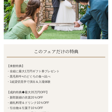
このフェアだけの特典
【来館特典】
・全組に最大1万円ギフト券プレゼント
・黒毛和牛×のどぐろの食べ比べ
・1組貸切見学で演出＆入場体験
【成約特典◆最大35万円OFF】
・新郎新婦の衣裳20％OFF
・婚礼料理＆ドリンク10％OFF
・引出物＆引菓子10％OFF