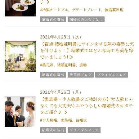
♪
#冷製オードブル，デザートプレート，披露宴料理
結婚式の演出
結婚式のおもてなし
グラツィエのウエディング情報
ブライダルアイテム
結婚式の豆知識
ウエディングスタッフｖｏｉｃｅ
2021年4月28日（水）
チームグラツィエメンバー
グラツィエについて
【盲点!結婚証明書にサインをする際の姿勢に気
を付けよう！】結婚式ではどんな時でも美花嫁
でいましょう!
#美花嫁、結婚証明書、姿勢
結婚式の演出
美花嫁ブログ
ブライダルフェア
グラツィエのウエディング情報
結婚式の豆知識
2021年4月26日（月）
【家族婚・少人数婚をご検討の方】大人数じゃ
なくても大丈夫♡ふたりらしい結婚式のカタチ
をご紹介♪
#少人数婚、家族婚、結婚式
結婚式の演出
ブライダルフェア
グラツィエのウエディング情報