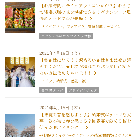
グラツィエについて
【お家時間にテイクアウトはいかが？】おうち
で結婚式場の味を堪能できる！グランシェフ監
修のオードブルが登場♪
#テイクアウト，フォアグラ，雪室熟成サーロイン
グラツィエのウエディング情報
ウエディングスタッフｖｏｉｃｅ
リニューアルオープン情報
グラツィエについて
2021年4月16日（金）
地元野菜
【美花嫁になろう！涙もろい花嫁さまはぜひ読
んでください★】涙が流れてもパンダ目になら
ない方法教えちゃいます！
#メイク，結婚式，感動，涙
美花嫁ブログ
ブライダルフェア
グラツィエのウエディング情報
ブライダルアイテム
結婚式の豆知識
ウエディングスタッフｖｏｉｃｅ
2021年4月15日（木）
チームグラツィエメンバー
【味覚で春を感じよう♪】結婚式はテーマも大
事！飲み物で春を感じる？披露宴で飲める桜を
使った限定ドリンク！
#料理
#ブライダル
#ウエディング
#桜
#結婚式
#カクテル
#