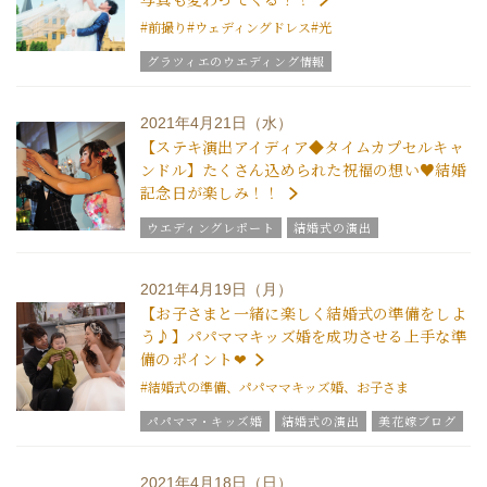
#前撮り
#ウェディングドレス
#光
グラツィエのウエディング情報
2021年4月21日（水）
【ステキ演出アイディア◆タイムカプセルキャ
ンドル】たくさん込められた祝福の想い♥結婚
記念日が楽しみ！！
ウエディングレポート
結婚式の演出
結婚式のおもてなし
グラツィエのウエディング情報
ブライダルアイテム
2021年4月19日（月）
結婚式の豆知識
ウエディングスタッフｖｏｉｃｅ
【お子さまと一緒に楽しく結婚式の準備をしよ
チームグラツィエメンバー
グラツィエについて
う♪】パパママキッズ婚を成功させる上手な準
備のポイント❤
#結婚式の準備、パパママキッズ婚、お子さま
パパママ・キッズ婚
結婚式の演出
美花嫁ブログ
ブライダルフェア
ブライダルアイテム
結婚式の豆知識
ウエディングスタッフｖｏｉｃｅ
2021年4月18日（日）