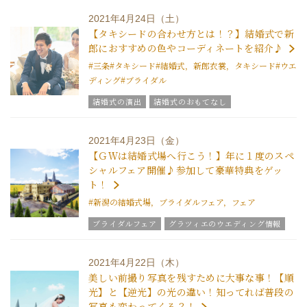
ウエディングスタッフｖｏｉｃｅ
2021年4月24日（土）
チームグラツィエメンバー
グラツィエについて
【タキシードの合わせ方とは！？】結婚式で新
郎におすすめの色やコーディネートを紹介♪
#三条
#タキシード
#結婚式，新郎衣裳，タキシード
#ウエ
ディング
#ブライダル
結婚式の演出
結婚式のおもてなし
ブライダルアイテム
結婚式の豆知識
ウエディングスタッフｖｏｉｃｅ
2021年4月23日（金）
グラツィエについて
【ＧＷは結婚式場へ行こう！】年に１度のスペ
シャルフェア開催♪参加して豪華特典をゲッ
ト！
#新潟の結婚式場，ブライダルフェア，フェア
ブライダルフェア
グラツィエのウエディング情報
結婚式の豆知識
ウエディングスタッフｖｏｉｃｅ
グラツィエについて
2021年4月22日（木）
美しい前撮り写真を残すために大事な事！【順
光】と【逆光】の光の違い！知ってれば普段の
写真も変わってくる？！