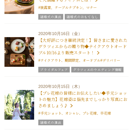
#披露宴，テーブルナプキン，マナー
結婚式の演出
結婚式のおもてなし
ブライダルアイテム
結婚式の豆知識
ウエディングスタッフｖｏｉｃｅ
2020年10月16日（金）
グラツィエについて
【大好評につき継続決定！】皆さまに愛された
グラツィエからの贈り物◆テイクアウトオード
ブル10/16より販売スタート！
#テイクアウト、期間限定、オードブル
#デリバリー
ブライダルフェア
グラツィエのウエディング情報
ウエディングスタッフｖｏｉｃｅ
2020年10月15日（木）
【プレ花嫁の皆様にお伝えしたい◆手元ショッ
トの魅力】花嫁姿は指先までしっかり写真にお
さめましょう♪
#手元ショット、オシャレ、プレ花嫁、卒花嫁
結婚式の演出