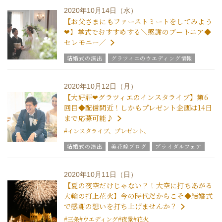
2020年10月14日（水）
【お父さまにもファーストミートをしてみよう
❤】挙式でおすすめする＼感謝のブートニア◆
セレモニー／
結婚式の演出
グラツィエのウエディング情報
ブライダルアイテム
結婚式の豆知識
ウエディングスタッフｖｏｉｃｅ
2020年10月12日（月）
チームグラツィエメンバー
グラツィエについて
【大好評❤グラツィエのインスタライブ】第6
回目◆配信間近！しかもプレゼント企画は14日
まで応募可能♪
#インスタライブ、プレゼント、
結婚式の演出
美花嫁ブログ
ブライダルフェア
グラツィエのウエディング情報
ブライダルアイテム
結婚式の豆知識
ウエディングスタッフｖｏｉｃｅ
2020年10月11日（日）
チームグラツィエメンバー
【夏の夜空だけじゃない？！大空に打ちあがる
大輪の打上花火】今の時代だからこそ◆結婚式
で感謝の想いを打ち上げませんか？
#三条
#ウエディング
#夜景
#花火