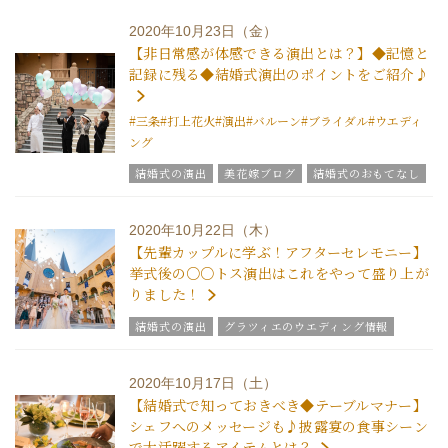
グラツィエについて
2020年10月23日（金）
【非日常感が体感できる演出とは？】◆記憶と
記録に残る◆結婚式演出のポイントをご紹介♪
#三条
#打上花火
#演出
#バルーン
#ブライダル
#ウエディ
ング
結婚式の演出
美花嫁ブログ
結婚式のおもてなし
グラツィエのウエディング情報
ブライダルアイテム
結婚式の豆知識
ウエディングスタッフｖｏｉｃｅ
2020年10月22日（木）
【先輩カップルに学ぶ！アフターセレモニー】
挙式後の○○トス演出はこれをやって盛り上が
りました！
結婚式の演出
グラツィエのウエディング情報
ブライダルアイテム
結婚式の豆知識
ウエディングスタッフｖｏｉｃｅ
2020年10月17日（土）
チームグラツィエメンバー
グラツィエについて
【結婚式で知っておきべき◆テーブルマナー】
シェフへのメッセージも♪披露宴の食事シーン
で大活躍するアイテムとは？