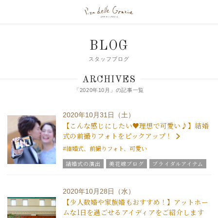
BLOG
スタッフブログ
ARCHIVES
「2020年10月」の記事一覧
2020年10月31日（土）
【こんな感じにしたい♥理想で可愛い♪】結婚
式の前撮りフォトをピックアップ！
#結婚式、前撮りフォト、可愛い
結婚式の演出
美花嫁ブログ
ブライダルアイテム
結婚式の豆知識
ウエディングスタッフｖｏｉｃｅ
グラツィエについて
2020年10月28日（水）
【少人数婚や家族婚もおすすめ！】アットホー
ムな1日を過ごせるアイディアをご紹介します