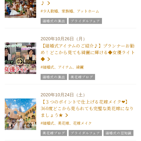
♪
#少人数婚、家族婚、アットホーム
結婚式の演出
ブライダルフェア
グラツィエのウエディング情報
結婚式の豆知識
ウエディングスタッフｖｏｉｃｅ
2020年10月26日（月）
チームグラツィエメンバー
グラツィエについて
【結婚式アイテムのご紹介♪】プランナーお勧
め！どこから見ても綺麗に輝ける◆女優ライト
◆
#結婚式、アイテム、綺麗
結婚式の演出
美花嫁ブログ
グラツィエのウエディング情報
ブライダルアイテム
結婚式の豆知識
ウエディングスタッフｖｏｉｃｅ
2020年10月24日（土）
【３つのポイントで仕上げる花嫁メイク❤】
360度どこから見られても完璧な美花嫁になり
ましょう★
#結婚式、美花嫁、花嫁メイク
美花嫁ブログ
ブライダルフェア
結婚式の豆知識
ウエディングスタッフｖｏｉｃｅ