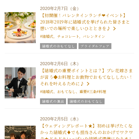
チームグラツィエメンバー
グラツィエについて
2020年2月7日（金）
【初開催！バレンタインランチ❤イベント】
2018年2019年に結婚式を挙げられた皆さまと
想いでの場所で楽しいひとときを♪
#結婚式，チョコレート，バレンタイン
結婚式のおもてなし
ブライダルフェア
グラツィエのウエディング情報
ウエディングスタッフｖｏｉｃｅ
2020年2月6日（木）
グラツィエについて
【結婚式の重要ポイントとは？】プレ花嫁さま
が言う◆お料理とお飲物でおもてなししたい！
それを叶えるために♪
#結婚式、おもてなし、重要
#三条
#料理
結婚式の演出
結婚式のおもてなし
グラツィエのウエディング情報
ブライダルアイテム
ウエディングスタッフｖｏｉｃｅ
2020年2月5日（水）
【ウェディングレポート★】初めは挙げたくな
かった結婚式♦でも担当さんのおかげでワクワ
ク★ドキドキいっぱいな結婚式準備になりまし