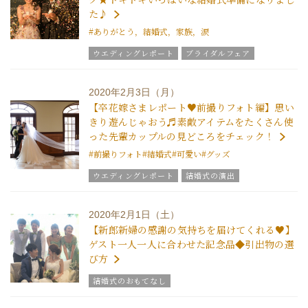
た♪
#ありがとう，結婚式，家族，涙
ウエディングレポート
ブライダルフェア
グラツィエのウエディング情報
ブライダルアイテム
ウエディングスタッフｖｏｉｃｅ
2020年2月3日（月）
【卒花嫁さまレポート♥前撮りフォト編】思い
きり遊んじゃおう♬素敵アイテムをたくさん使
った先輩カップルの見どころをチェック！
#前撮りフォト
#結婚式
#可愛い
#グッズ
ウエディングレポート
結婚式の演出
美花嫁ブログ
ブライダルフェア
グラツィエのウエディング情報
ブライダルアイテム
2020年2月1日（土）
ウエディングスタッフｖｏｉｃｅ
【新郎新婦の感謝の気持ちを届けてくれる♥】
ゲスト一人一人に合わせた記念品◆引出物の選
び方
結婚式のおもてなし
グラツィエのウエディング情報
ブライダルアイテム