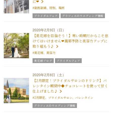
に❤
#新郎新婦、特別、場所
ブライダルフェア
グラツィエのウエディング情報
ブライダルアイテム
ウエディングスタッフｖｏｉｃｅ
2020年2月9日（日）
チームグラツィエメンバー
グラツィエについて
【美花嫁を目指そう！】寒い時期だからこそ怠
けてはいけません❤風邪予防と美容力アップに
取り組もう♪
#美花嫁、美容力
美花嫁ブログ
ブライダルフェア
グラツィエのウエディング情報
ブライダルアイテム
結婚式の豆知識
ウエディングスタッフｖｏｉｃｅ
2020年2月8日（土）
【2月限定！ブライダルサロンのドリンク】バ
レンタイン期間中◆チョコレートを使って甘く
仕上げました♪
#2月限定、ブライダルサロン、バレンタイン
グラツィエのウエディング情報
ウエディングスタッフｖｏｉｃｅ