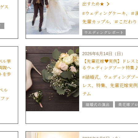
出すため★
#ゲス
ｅ
#ウェディングケーキ、＃
先輩カップル、＃こだわり
グ
ウエディングレポート
結婚式の演出
美花嫁ブ
結婚式のおもてなし
2026年6月14日（日）
ブライダルフェア
ペル挙
【先輩花嫁♥実例】ドレス
グラツィエのウエディング情
ｅ
両親へ
るウェディングブーケ特集
ブライダルアイテム
トを歩
#結婚式、ウェディングブ
結婚式の豆知識
レス、特集、先輩花嫁実例
ウエディングスタッフｖｏｉ
ペル
テム
，ファ
結婚式の演出
美花嫁ブ
ン
ブライダルフェア
グラツィエのウエディング情
グ
ブライダルアイテム
結婚式の豆知識