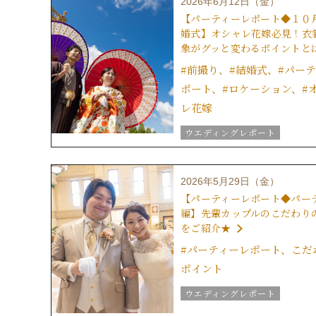
2026年6月12日（金）
ブライダルフェア
【パーティーレポート◆１０
グラツィエのウエディング情報
婚式】オシャレ花嫁必見！衣
結婚式の豆知識
象がグッと変わるポイントと
ウエディングスタッフｖｏｉｃ
#前撮り、#結婚式、#パー
ポート、#ロケーション、#
レ花嫁
ウエディングレポート
結婚式の演出
美花嫁ブロ
ブライダルフェア
2026年5月29日（金）
グラツィエのウエディング情報
【パーティーレポート◆パー
ブライダルアイテム
編】先輩カップルのこだわり
結婚式の豆知識
をご紹介★
ウエディングスタッフｖｏｉｃ
#パーティーレポート、こだ
ポイント
ウエディングレポート
結婚式の演出
美花嫁ブロ