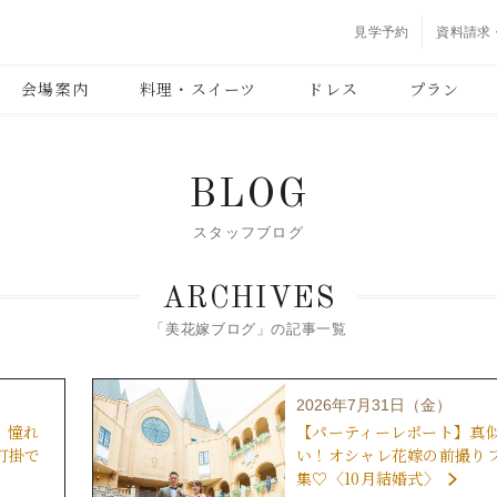
見学予約
資料請求
会場案内
料理・スイーツ
ドレス
プラン
BLOG
スタッフブログ
ARCHIVES
「美花嫁ブログ」の記事一覧
2026年7月31日（金）
】憧れ
【パーティーレポート】真
打掛で
い！オシャレ花嫁の前撮り
集♡〈10月結婚式〉