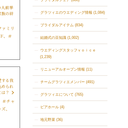
ｃｅ
の人前挙
グラツィエのウエディング情報
(1,084)
家族の絆
ブライダルアイテム
(834)
ファミリ
ド、＃
結婚式の豆知識
(1,002)
ウエディングスタッフｖｏｉｃｅ
(1,239)
ログ
報
リニューアルオープン情報
(11)
愛する我
チームグラツィエメンバー
(491)
込められ
ｃｅ
とは？
グラツィエについて
(765)
、＃チャ
ビアホール
(4)
ッズ、
地元野菜
(36)