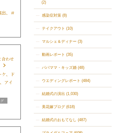
(2)
演出、＃
感染症対策
(8)
テイクアウト
(10)
ログ
マルシェ＆ディナー
(3)
動画レポート
(35)
と合わせ
報
♪
パパママ・キッズ婚
(48)
ーケ、ド
ウエディングレポート
(484)
、アイ
ｃｅ
結婚式の演出
(1,030)
ログ
美花嫁ブログ
(618)
報
結婚式のおもてなし
(487)
ブライダルフェア
(608)