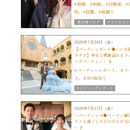
#和婚、#和装、#白無垢、#
掛、#紋服、#前撮り
美花嫁ブログ
ブライダルフ
グラツィエのウエディング情報
ブライダルアイテム
2026年7月24日（金）
結婚式の豆知識
【パーティレポート◆いい夫
ウエディングスタッフｖｏｉｃ
タチⅡ】幸せと感謝溢れるウ
グラツィエについて
ングパーティー！
#パーティーレポート、＃イ
イ、＃BGM当て
ウエディングレポート
結婚式の演出
美花嫁ブロ
結婚式のおもてなし
2026年7月17日（金）
ブライダルフェア
＼パーティレポ◆パーティ編
グラツィエのウエディング情報
ストと過ごしたかけがえのな
ブライダルアイテム
✨