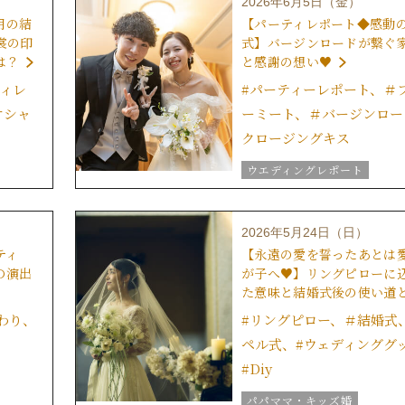
2026年6月5日（金）
ウエディングスタッフｖｏｉ
月の結
【パーティレポート◆感動
裳の印
式】バージンロードが繋ぐ
は？
と感謝の想い♥
ｅ
ティレ
#パーティーレポート、＃
オシャ
ーミート、＃バージンロー
クロージングキス
ウエディングレポート
グ
結婚式の演出
美花嫁ブ
グラツィエのウエディング情
2026年5月24日（日）
ブライダルアイテム
ティ
【永遠の愛を誓ったあとは
結婚式の豆知識
の演出
が子へ♥】リングピローに
ウエディングスタッフｖｏｉ
た意味と結婚式後の使い道
ｅ
チームグラツィエメンバー
わり、
#リングピロー、＃結婚式
グラツィエについて
ペル式、#ウェディンググ
#Diy
グ
パパママ・キッズ婚