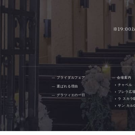
※19:
ブライダルフェア
会場案内
チャペル
選ばれる理由
ブレラ広
グラツィエの一日
ラ スカラ
サン カル