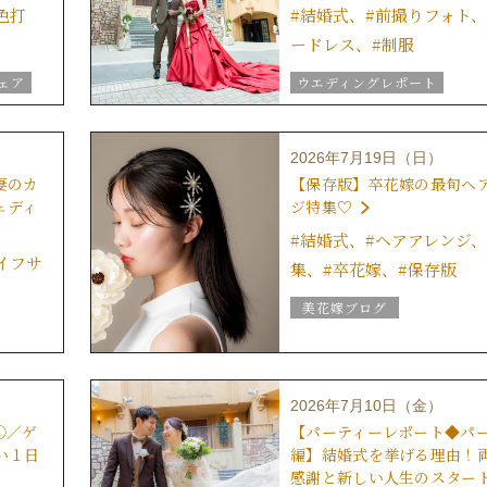
色打
#結婚式、#前撮りフォト、
ードレス、#制服
ェア
ウエディングレポート
結婚式の演出
美花嫁ブ
結婚式のおもてなし
2026年7月19日（日）
ブライダルフェア
妻のカ
【保存版】卒花嫁の最旬ヘ
ｅ
グラツィエのウエディング情
ェディ
ジ特集♡
ブライダルアイテム
#結婚式、#ヘアアレンジ、
結婚式の豆知識
イフサ
集、#卒花嫁、#保存版
ウエディングスタッフｖｏｉ
美花嫁ブログ
グラツィエについて
グラツィエのウエディング情
グ
ブライダルアイテム
結婚式の豆知識
2026年7月10日（金）
ウエディングスタッフｖｏｉ
①／ゲ
【パーティーレポート◆パ
い１日
編】結婚式を挙げる理由！
感謝と新しい人生のスター