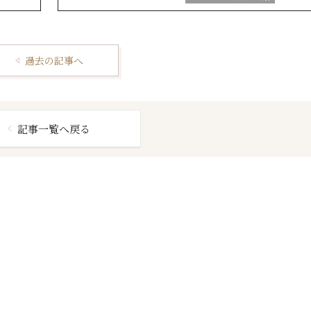
結婚式の演出
美花嫁ブ
ブライダルフェア
ブライダルアイテム
過去の記事へ
結婚式の豆知識
ｅ
ウエディングスタッフｖｏｉ
記事一覧へ戻る