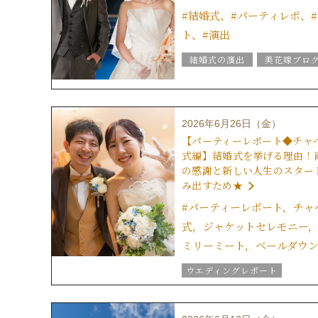
結婚式の豆知識
#結婚式、#パーティレポ、
ウエディングスタッフｖｏｉｃ
ト、#演出
チームグラツィエメンバー
結婚式の演出
美花嫁ブロ
グラツィエについて
結婚式のおもてなし
グラツィエのウエディング情報
ブライダルアイテム
2026年6月26日（金）
結婚式の豆知識
【パーティーレポート◆チャ
ウエディングスタッフｖｏｉｃ
式編】結婚式を挙げる理由！
の感謝と新しい人生のスター
み出すため★
#パーティーレポート，チャ
式，ジャケットセレモニー
ミリーミート，ベールダウ
ウエディングレポート
結婚式の演出
美花嫁ブロ
結婚式のおもてなし