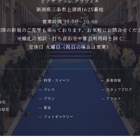
ピアザ デッレ グラツィエ
新潟県三条市上須頃1625番地
営業時間 10:00〜20:00
00以降の新規のご見学も承っております。お気軽にお問合せくだ
※婚礼の相談・打ち合わせや宴会利用時を除く
定休日 火曜日（祝日の場合は営業）
料理・スイーツ
新着情報
ドレス
スタッフブログ
場
プラン
アクセス
邸宅
宴会
ロ邸宅
フォトギャラリー