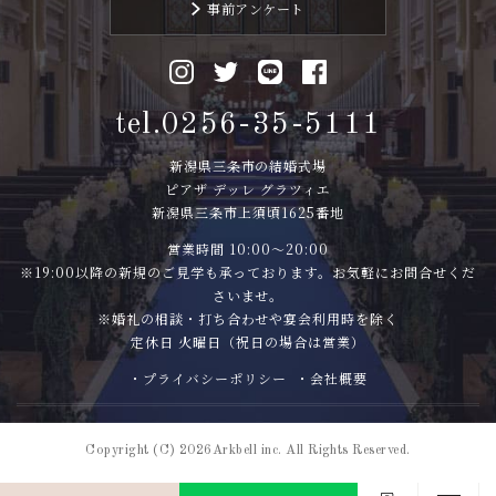
事前アンケート
tel.0256-35-5111
新潟県三条市の結婚式場
ピアザ デッレ グラツィエ
新潟県三条市上須頃1625番地
営業時間 10:00〜20:00
※19:00以降の新規のご見学も承っております。お気軽にお問合せくだ
さいませ。
※婚礼の相談・打ち合わせや宴会利用時を除く
定休日 火曜日（祝日の場合は営業）
・プライバシーポリシー
・会社概要
Copyright (C) 2026Arkbell inc. All Rights Reserved.