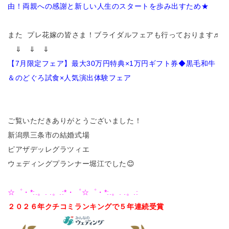
由！両親への感謝と新しい人生のスタートを歩み出すため★
また プレ花嫁の皆さま！ブライダルフェアも行っております♬
⇓ ⇓ ⇓
【7月限定フェア】最大30万円特典×1万円ギフト券◆黒毛和牛
＆のどぐろ試食×人気演出体験フェア
ご覧いただきありがとうございました！
新潟県三条市の結婚式場
ピアザデッレグラツィエ
ウェディングプランナー堀江でした😊
☆゜・*:.。. .。.:*・゜☆゜・*:.。. .。.:
２０２６年クチコミランキングで５
年連続受賞