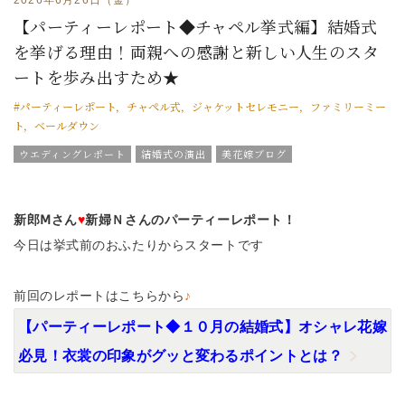
【パーティーレポート◆チャペル挙式編】結婚式
を挙げる理由！両親への感謝と新しい人生のスタ
ートを歩み出すため★
#パーティーレポート，チャペル式，ジャケットセレモニー，ファミリーミー
ト，ベールダウン
ウエディングレポート
結婚式の演出
美花嫁ブログ
結婚式のおもてなし
ブライダルフェア
グラツィエのウエディング情報
結婚式の豆知識
ウエディングスタッフｖｏｉｃｅ
新郎Ⅿさん
♥
新婦Ｎさんのパーティーレポート！
今日は挙式前のおふたりからスタートです
前回のレポートはこちらから
♪
【パーティーレポート◆１０月の結婚式】オシャレ花嫁
必見！衣裳の印象がグッと変わるポイントとは？