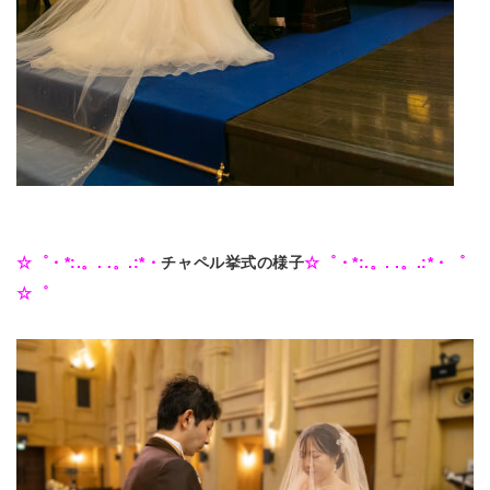
☆゜・*:.。. .。.:*・
チャペル挙式の様子
☆゜・*:.。. .。.:*・゜
☆゜