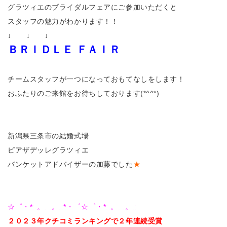
グラツィエのブライダルフェアにご参加いただくと
スタッフの魅力がわかります！！
↓ ↓ ↓
ＢＲＩＤＬＥ ＦＡＩＲ
チームスタッフが一つになっておもてなしをします！
おふたりのご来館をお待ちしております(*^^*)
新潟県三条市の結婚式場
ピアザデッレグラツィエ
バンケットアドバイザーの加藤でした
★
☆゜・*:.。. .。.:*・゜☆゜・*:.。. .。.:
２０２３年クチコミランキングで
２年連続受賞