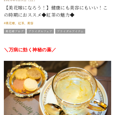
【美花嫁になろう！】健康にも美容にもいい！こ
の時期におススメ◆紅茶の魅力◆
#美花嫁、紅茶、美容
美花嫁ブログ
ブライダルフェア
ブライダルアイテム
結婚式の豆知識
ウエディングスタッフｖｏｉｃｅ
チームグラツィエメンバー
＼万病に効く神秘の薬／