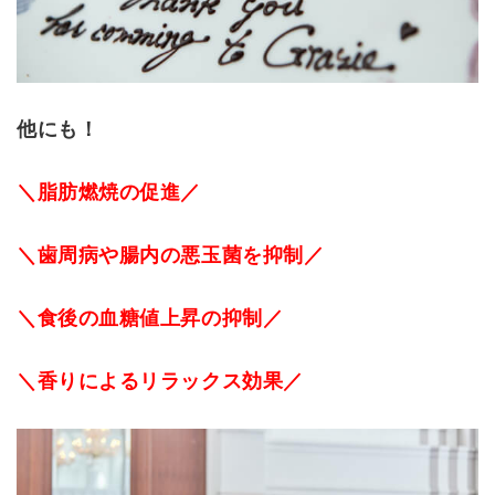
他にも！
＼脂肪燃焼の促進／
＼歯周病や腸内の悪玉菌を抑制／
＼食後の血糖値上昇の抑制／
＼香りによるリラックス効果／