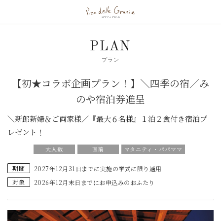
PLAN
プラン
【初★コラボ企画プラン！】＼四季の宿／み
のや宿泊券進呈
＼新郎新婦＆ご両家様／『最大６名様』１泊２食付き宿泊プ
レゼント！
大人数
直前
マタニティ・パパママ
期間
2027年12月31日までに実施の挙式に限り適用
対象
2026年12月末日までにお申込みのおふたり