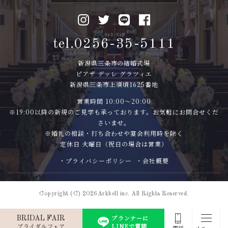
tel.0256-35-5111
新潟県三条市の結婚式場
ピアザ デッレ グラツィエ
新潟県三条市上須頃1625番地
営業時間 10:00〜20:00
※19:00以降の新規のご見学も承っております。お気軽にお問合せくだ
さいませ。
※婚礼の相談・打ち合わせや宴会利用時を除く
定休日 火曜日（祝日の場合は営業）
・プライバシーポリシー
・会社概要
Copyright (C) 2026Arkbell inc. All Rights Reserved.
プランナーに
BRIDAL FAIR
ブライダルフェア
LINEで質問