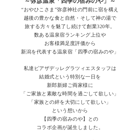
～弥彦温泉「四季の宿みのや」～
“おやひこさま”弥彦神社の門前に宿を構え
越後の豊かな食と自然・そして神の湯で
旅する方々を
魅了し続けて創業
320
年。
数ある温泉宿ランキング上位や
お客様満足度評価から
新潟を代表する温泉宿「四季の宿みのや」
私達ピアザデッレグラツィエスタッフは
結婚式という特別な一日を
新郎新婦
ご両家様に
「ご家族と素敵な時間を過ごして欲しい」
「家族との絆を大切にして欲しい」
という想いから
【四季の宿みのや】との
コラボ企画が誕生しました。