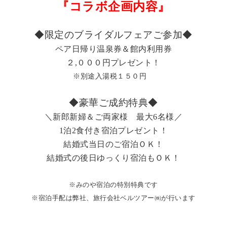
『コラボ企画内容』
◆限定のブライダルフェアご参加◆
ペア日帰り温泉券＆館内利用券
２
,
０００円プレゼント！
※別途入湯税１５０円
◆豪華ご成約特典◆
＼新郎新婦＆ご両家様 最大6名様／
1泊2食付き宿泊プレゼント！
結婚式当日のご宿泊ＯＫ！
結婚式の後日ゆっくり宿泊もＯＫ！
※みのや宿泊の特別特典です
※宿泊手配は弊社、旅行会社ベルツアー㈱が行います