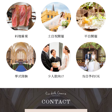
料理重視
土日祝開催
平日開催
挙式体験
少人数向け
当日予約OK
CONTACT