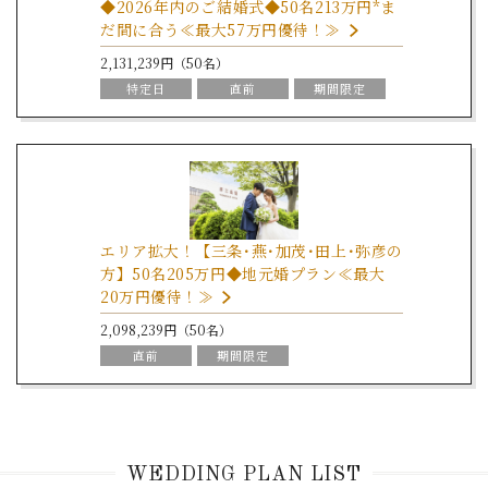
◆2026年内のご結婚式◆50名213万円*ま
だ間に合う≪最大57万円優待！≫
2,131,239円（50名）
特定日
直前
期間限定
エリア拡大！【三条･燕･加茂･田上･弥彦の
方】50名205万円◆地元婚プラン≪最大
20万円優待！≫
2,098,239円（50名）
直前
期間限定
WEDDING PLAN LIST