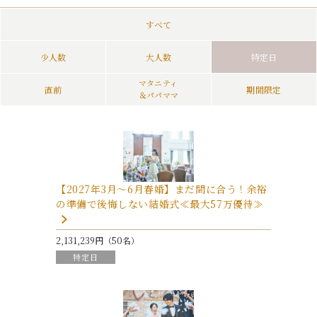
すべて
少人数
大人数
特定日
マタニティ
直前
期間限定
＆パパママ
【2027年3月～6月春婚】まだ間に合う！余裕
の準備で後悔しない結婚式≪最大57万優待≫
2,131,239円（50名）
特定日