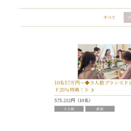
すべて
10名57万円～◆少人数プラン≪
ド20％特典！≫
575,212円（10名）
少人数
直前