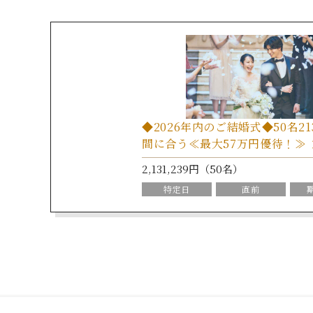
◆2026年内のご結婚式◆50名21
間に合う≪最大57万円優待！≫
2,131,239円（50名）
特定日
直前