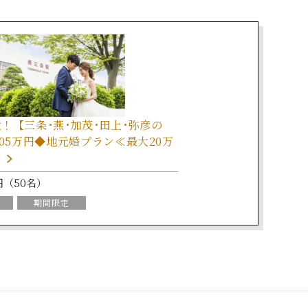
！【三条･燕･加茂･田上･弥彦の
205万円◆地元婚プラン≪最大20万
≫
9円（50名）
期間限定