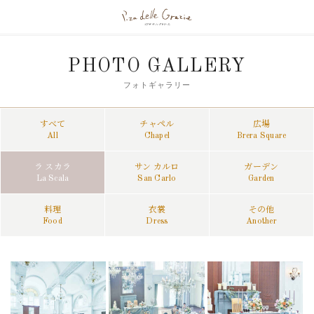
PHOTO GALLERY
フォトギャラリー
すべて
チャペル
広場
All
Chapel
Brera Square
ラ スカラ
サン カルロ
ガーデン
La Scala
San Carlo
Garden
料理
衣裳
その他
Food
Dress
Another