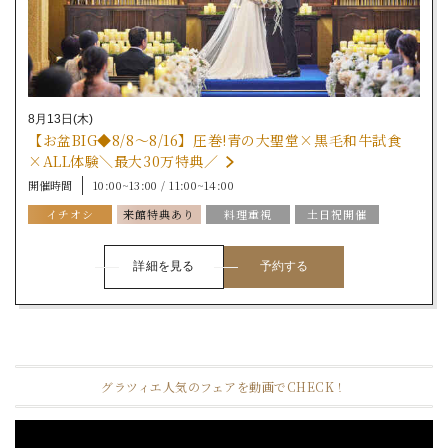
8月13日(木)
【お盆BIG◆8/8～8/16】圧巻!青の大聖堂×黒毛和牛試食
×ALL体験＼最大30万特典／
開催時間
10:00~13:00 / 11:00~14:00
イチオシ
来館特典あり
料理重視
土日祝開催
挙式体験
詳細を見る
予約する
グラツィエ人気のフェアを動画でCHECK！