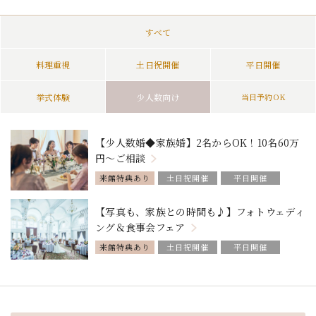
すべて
料理重視
土日祝開催
平日開催
挙式体験
少人数向け
当日予約OK
【少人数婚◆家族婚】2名からOK！10名60万
円～ご相談
来館特典あり
土日祝開催
平日開催
挙式体験
少人数向け
【写真も、家族との時間も♪】フォトウェディ
ング＆食事会フェア
来館特典あり
土日祝開催
平日開催
少人数向け