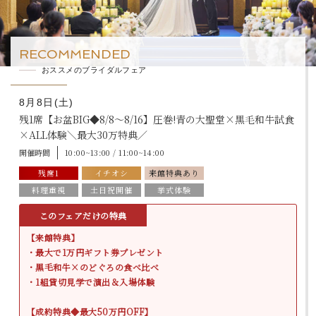
RECOMMENDED
おススメのブライダルフェア
8月8日(土)
残1席【お盆BIG◆8/8～8/16】圧巻!青の大聖堂×黒毛和牛試食
×ALL体験＼最大30万特典／
開催時間
10:00~13:00 / 11:00~14:00
残席1
イチオシ
来館特典あり
料理重視
土日祝開催
挙式体験
このフェアだけの特典
【来館特典】
・最大で1万円ギフト券プレゼント
・黒毛和牛×のどぐろの食べ比べ
・1組貸切見学で演出＆入場体験
【成約特典◆最大50万円OFF】