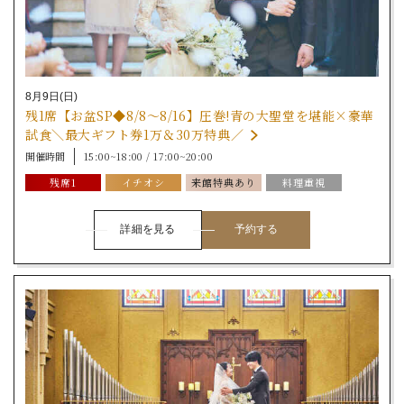
8月9日(日)
残1席【お盆SP◆8/8～8/16】圧巻!青の大聖堂を堪能×豪華
試食＼最大ギフト券1万＆30万特典／
開催時間
15:00~18:00 / 17:00~20:00
残席1
イチオシ
来館特典あり
料理重視
土日祝開催
挙式体験
詳細を見る
予約する