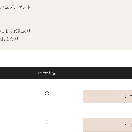
バムプレゼント
により変動あり
討のおふたり
空席
状況
○
○