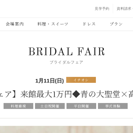
見学予約
資料請求
会場案内
料理・スイーツ
ドレス
プラン
BRIDAL FAIR
ブライダルフェア
イチオシ
1月11日(日)
ェア】来館最大1万円◆青の大聖堂×
料理重視
土日祝開催
平日開催
挙式体験