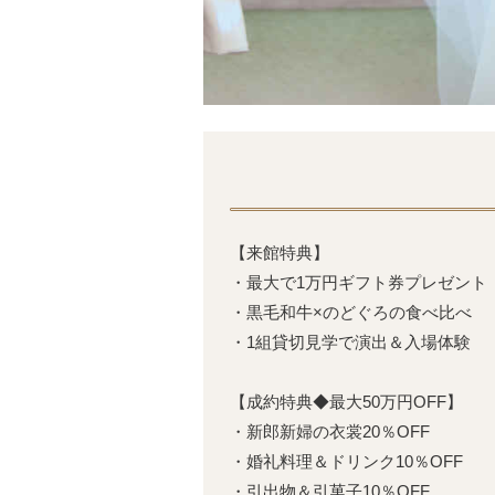
【来館特典】
・最大で1万円ギフト券プレゼント
・黒毛和牛×のどぐろの食べ比べ
・1組貸切見学で演出＆入場体験
【成約特典◆最大50万円OFF】
・新郎新婦の衣裳20％OFF
・婚礼料理＆ドリンク10％OFF
・引出物＆引菓子10％OFF