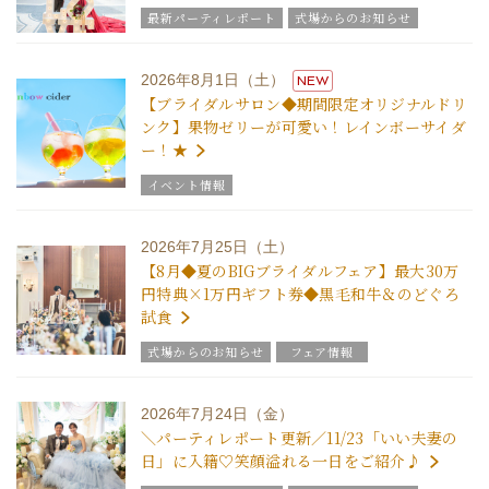
最新パーティレポート
式場からのお知らせ
2026年8月1日（土）
NEW
【ブライダルサロン◆期間限定オリジナルドリ
ンク】果物ゼリーが可愛い！レインボーサイダ
ー！★
イベント情報
2026年7月25日（土）
【8月◆夏のBIGブライダルフェア】最大30万
円特典×1万円ギフト券◆黒毛和牛＆のどぐろ
試食
式場からのお知らせ
フェア情報
2026年7月24日（金）
＼パーティレポート更新／11/23「いい夫妻の
日」に入籍♡笑顔溢れる一日をご紹介♪