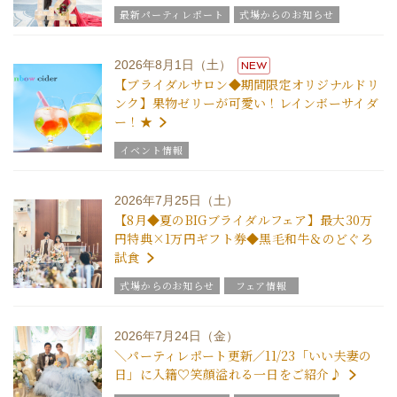
最新パーティレポート
式場からのお知らせ
2026年8月1日（土）
NEW
【ブライダルサロン◆期間限定オリジナルドリ
ンク】果物ゼリーが可愛い！レインボーサイダ
ー！★
イベント情報
2026年7月25日（土）
【8月◆夏のBIGブライダルフェア】最大30万
円特典×1万円ギフト券◆黒毛和牛＆のどぐろ
試食
式場からのお知らせ
フェア情報
2026年7月24日（金）
＼パーティレポート更新／11/23「いい夫妻の
日」に入籍♡笑顔溢れる一日をご紹介♪