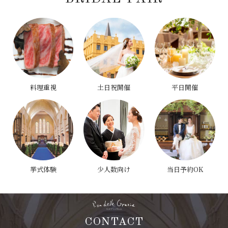
料理重視
土日祝開催
平日開催
挙式体験
少人数向け
当日予約OK
CONTACT