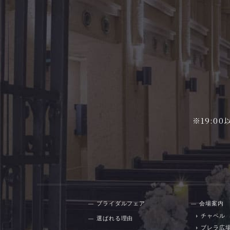
※19:
ブライダルフェア
会場案内
チャペル
選ばれる理由
ブレラ広