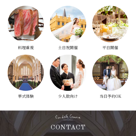
料理重視
土日祝開催
平日開催
挙式体験
少人数向け
当日予約OK
CONTACT