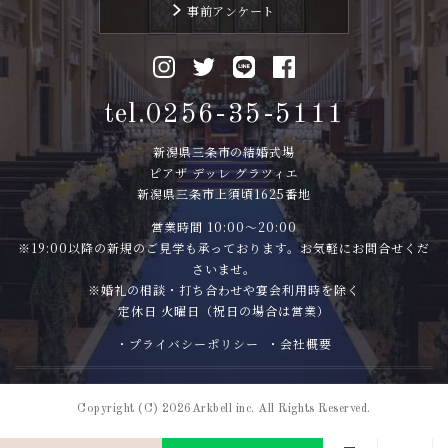
事前アンケート
tel.0256-35-5111
新潟県三条市の結婚式場
ピアザ デッレ グラツィエ
新潟県三条市上須頃1625番地
営業時間 10:00〜20:00
※19:00以降の新規のご見学も承っております。お気軽にお問合せくだ
さいませ。
※婚礼の相談・打ち合わせや宴会利用時を除く
定休日 火曜日（祝日の場合は営業）
・プライバシーポリシー
・会社概要
Copyright (C) 2026Arkbell inc. All Rights Reserved.