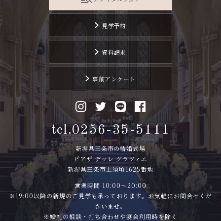
見学予約
資料請求
事前アンケート
tel.0256-35-5111
新潟県三条市の結婚式場
ピアザ デッレ グラツィエ
新潟県三条市上須頃1625番地
営業時間 10:00〜20:00
※19:00以降の新規のご見学も承っております。お気軽にお問合せくだ
さいませ。
※婚礼の相談・打ち合わせや宴会利用時を除く