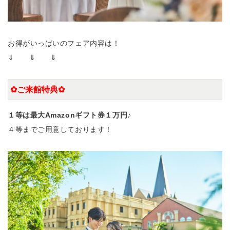
お得がいっぱいのフェア内容は！
⇓ ⇓ ⇓
✿ご来館特典✿
１等は最大Amazonギフト券１万円
♪
４等までご用意しております！