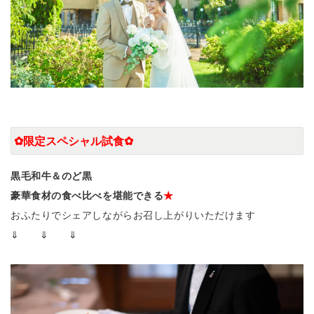
✿限定スペシャル試食✿
黒毛和牛＆のど黒
豪華食材の食べ比べ
を堪能できる
★
おふたりでシェアしながらお召し上がりいただけます
⇓ ⇓ ⇓