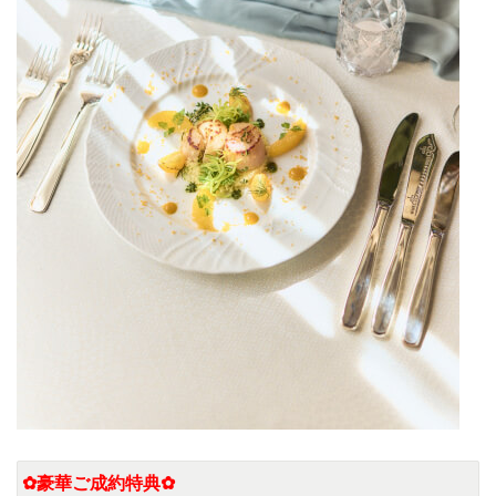
✿豪華ご成約特典✿