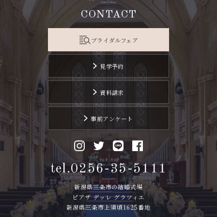
CONTACT
ブライダルフェア
見学予約
資料請求
事前アンケート
tel.0256-35-5111
新潟県三条市の結婚式場
ピアザ デッレ グラツィエ
新潟県三条市上須頃1625番地