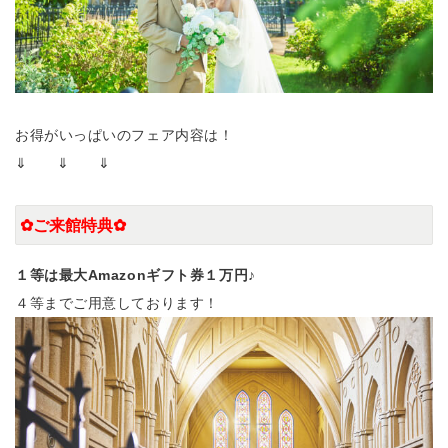
お得がいっぱいのフェア内容は！
⇓ ⇓ ⇓
✿ご来館特典✿
１等は最大Amazonギフト券１万円
♪
４等までご用意しております！