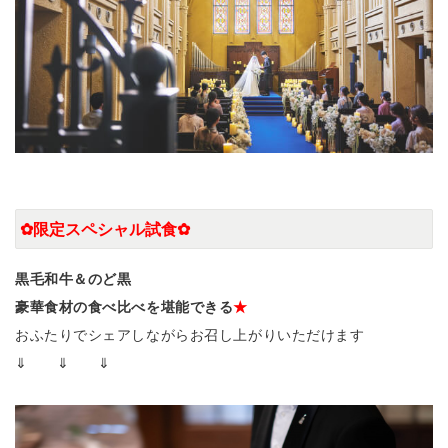
✿限定スペシャル試食✿
黒毛和牛＆のど黒
豪華食材の食べ比べ
を堪能できる
★
おふたりでシェアしながらお召し上がりいただけます
⇓ ⇓ ⇓