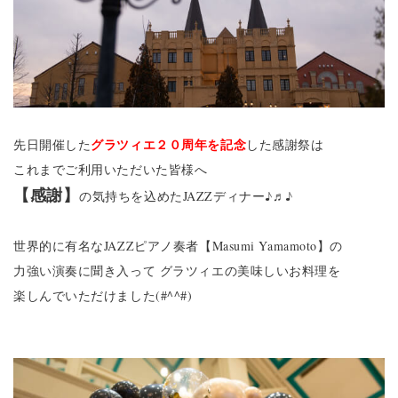
グラツィエ２０周年を記念
先日開催した
した感謝祭は
これまでご利用いただいた皆様へ
【感謝】
の気持ちを込めたJAZZディナー♪♬♪
世界的に有名なJAZZピアノ奏者【Masumi Yamamoto】の
力強い演奏に聞き入って グラツィエの美味しいお料理を
楽しんでいただけました(#^^#)