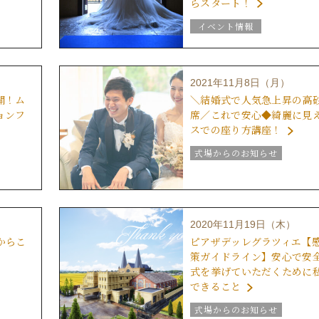
らスタート！
イベント情報
式場からのお知らせ
動画レポート
2021年11月8日（月）
開！ム
＼結婚式で人気急上昇の高
ョンフ
席／これで安心◆綺麗に見
スでの座り方講座！
式場からのお知らせ
動画レポート
2020年11月19日（木）
からこ
ピアザデッレグラツィエ【
策ガイドライン】安心で安
式を挙げていただくために
できること
式場からのお知らせ