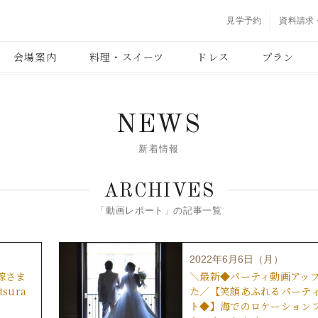
見学予約
資料請求
会場案内
料理・スイーツ
ドレス
プラン
NEWS
新着情報
ARCHIVES
「動画レポート」の記事一覧
2022年6月6日（月）
嫁さま
＼最新◆パーティ動画アッ
sura
た／【笑顔あふれるパーテ
ト◆】海でのロケーション