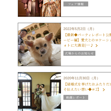
フェア情報
式場からのお知らせ
動画レポート
2022年5月2日（月）
【最新◆パーティレポート公
ービー編】愛犬とのロケーシ
ォトに大満足(^^♪
式場からのお知らせ
動画レポート
2020年11月30日（月）
【結婚式を挙げたおふたりだ
そ伝えたい想い◆＃2】
動画レポート