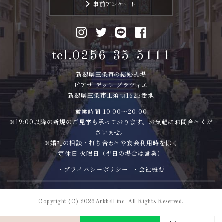
事前アンケート
tel.0256-35-5111
新潟県三条市の結婚式場
ピアザ デッレ グラツィエ
新潟県三条市上須頃1625番地
営業時間 10:00〜20:00
※19:00以降の新規のご見学も承っております。お気軽にお問合せくだ
さいませ。
※婚礼の相談・打ち合わせや宴会利用時を除く
定休日 火曜日（祝日の場合は営業）
・プライバシーポリシー
・会社概要
Copyright (C) 2026Arkbell inc. All Rights Reserved.