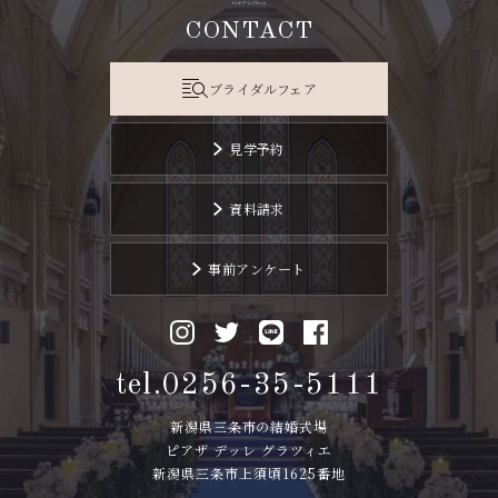
CONTACT
ブライダルフェア
見学予約
資料請求
事前アンケート
tel.0256-35-5111
新潟県三条市の結婚式場
ピアザ デッレ グラツィエ
新潟県三条市上須頃1625番地