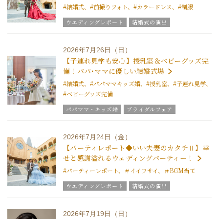
#結婚式、#前撮りフォト、#カラードレス、#制服
ウエディングレポート
結婚式の演出
美花嫁ブログ
結婚式のおもてなし
ブライダルフェア
グラツィエのウエディング情報
2026年7月26日（日）
ブライダルアイテム
結婚式の豆知識
【子連れ見学も安心】授乳室＆ベビーグッズ完
ウエディングスタッフｖｏｉｃｅ
備！パパ･ママに優しい結婚式場
グラツィエについて
#結婚式、#パパママキッズ婚、#授乳室、#子連れ見学、
#ベビーグッズ完備
パパママ・キッズ婚
ブライダルフェア
グラツィエのウエディング情報
結婚式の豆知識
ウエディングスタッフｖｏｉｃｅ
2026年7月24日（金）
グラツィエについて
【パーティレポート◆いい夫妻のカタチⅡ】幸
せと感謝溢れるウェディングパーティー！
#パーティーレポート、＃イイフサイ、＃BGM当て
ウエディングレポート
結婚式の演出
美花嫁ブログ
結婚式のおもてなし
ブライダルフェア
グラツィエのウエディング情報
2026年7月19日（日）