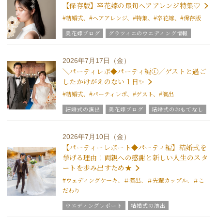
ブライダルアイテム
結婚式の豆知識
【保存版】卒花嫁の最旬ヘアアレンジ特集♡
ウエディングスタッフｖｏｉｃｅ
#結婚式、#ヘアアレンジ、#特集、#卒花嫁、#保存版
チームグラツィエメンバー
グラツィエについて
美花嫁ブログ
グラツィエのウエディング情報
ブライダルアイテム
結婚式の豆知識
ウエディングスタッフｖｏｉｃｅ
2026年7月17日（金）
＼パーティレポ◆パーティ編①／ゲストと過ご
したかけがえのない１日✨
#結婚式、#パーティレポ、#ゲスト、#演出
結婚式の演出
美花嫁ブログ
結婚式のおもてなし
グラツィエのウエディング情報
ブライダルアイテム
結婚式の豆知識
ウエディングスタッフｖｏｉｃｅ
2026年7月10日（金）
【パーティーレポート◆パーティ編】結婚式を
挙げる理由！両親への感謝と新しい人生のスタ
ートを歩み出すため★
#ウェディングケーキ、＃演出、＃先輩カップル、＃こ
だわり
ウエディングレポート
結婚式の演出