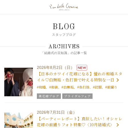
BLOG
スタッフブログ
ARCHIVES
「結婚式の豆知識」の記事一覧
2026年8月2日（日）
NEW
【日本のカワイイ花嫁になる】憧れの和婚スタ
イル♡白無垢・色打掛で叶える特別な一日
#和婚、#和装、#白無垢、#色打掛、#紋服、#前撮り
美花嫁ブログ
ブライダルフェア
グラツィエのウエディング情報
ブライダルアイテム
結婚式の豆知識
ウエディングスタッフｖｏｉｃｅ
2026年7月31日（金）
グラツィエについて
【パーティーレポート】真似したい！オシャレ
花嫁の前撮りフォト特集♡〈10月結婚式〉