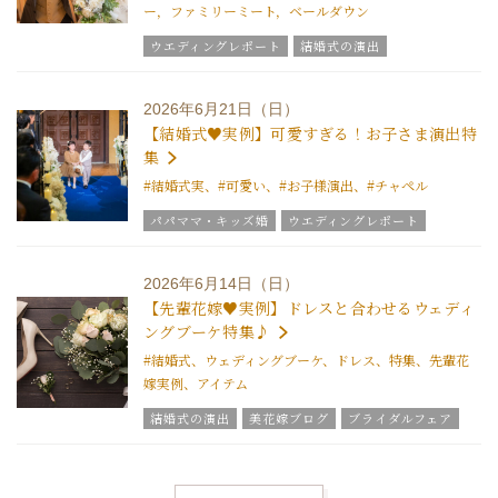
ー，ファミリーミート，ベールダウン
ウエディングレポート
結婚式の演出
美花嫁ブログ
結婚式のおもてなし
ブライダルフェア
グラツィエのウエディング情報
2026年6月21日（日）
結婚式の豆知識
ウエディングスタッフｖｏｉｃｅ
【結婚式♥実例】可愛すぎる！お子さま演出特
集
#結婚式実、#可愛い、#お子様演出、#チャペル
パパママ・キッズ婚
ウエディングレポート
結婚式の演出
グラツィエのウエディング情報
結婚式の豆知識
ウエディングスタッフｖｏｉｃｅ
2026年6月14日（日）
【先輩花嫁♥実例】ドレスと合わせるウェディ
ングブーケ特集♪
#結婚式、ウェディングブーケ、ドレス、特集、先輩花
嫁実例、アイテム
結婚式の演出
美花嫁ブログ
ブライダルフェア
グラツィエのウエディング情報
ブライダルアイテム
結婚式の豆知識
ウエディングスタッフｖｏｉｃｅ