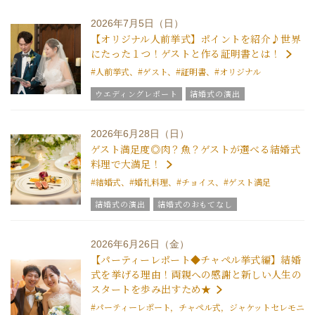
美花嫁ブログ
結婚式のおもてなし
ブライダルフェア
グラツィエのウエディング情報
2026年7月5日（日）
ブライダルアイテム
結婚式の豆知識
【オリジナル人前挙式】ポイントを紹介♪世界
ウエディングスタッフｖｏｉｃｅ
にたった１つ！ゲストと作る証明書とは！
#人前挙式、#ゲスト、#証明書、#オリジナル
ウエディングレポート
結婚式の演出
ブライダルフェア
グラツィエのウエディング情報
ブライダルアイテム
結婚式の豆知識
2026年6月28日（日）
ウエディングスタッフｖｏｉｃｅ
ゲスト満足度◎肉？魚？ゲストが選べる結婚式
料理で大満足！
#結婚式、#婚礼料理、#チョイス、#ゲスト満足
結婚式の演出
結婚式のおもてなし
ブライダルフェア
ブライダルアイテム
結婚式の豆知識
ウエディングスタッフｖｏｉｃｅ
2026年6月26日（金）
グラツィエについて
【パーティーレポート◆チャペル挙式編】結婚
式を挙げる理由！両親への感謝と新しい人生の
スタートを歩み出すため★
#パーティーレポート，チャペル式，ジャケットセレモニ