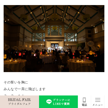
その誓いを胸に
みんなで一斉に飛ばします
３・２・１！
プランナーに
BRIDAL FAIR
＼おめでとうございます／
ブライダルフェア
LINEで質問
電話
メニュー