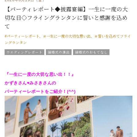
【パーティレポート◆披露宴編】一生に一度の大
切な日◇フライングランタンに誓いと感謝を込め
て
#パーティーレポート、＃一生に一度の大切な思い出、＃誓いを込めてフライ
ングランタン
ウエディングレポート
結婚式の演出
結婚式のおもてなし
グラツィエのウエディング情報
ウエディングスタッフｖｏｉｃｅ
チームグラツィエメンバー
グラツィエについて
『一生に一度の大切な思い出！！』
かずきさん♥みさきさんの
パーティーレポートをご紹介！(^^)