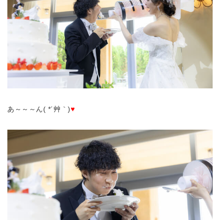
あ～～～ん( *´艸｀)
♥