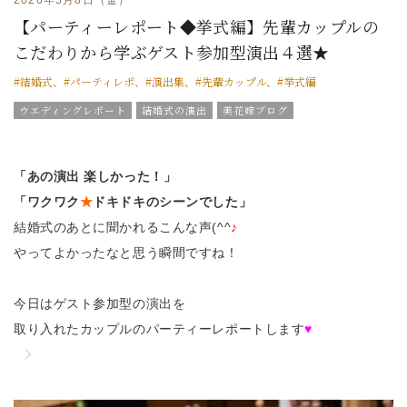
【パーティーレポート◆挙式編】先輩カップルの
こだわりから学ぶゲスト参加型演出４選★
#結婚式、#パーティレポ、#演出集、#先輩カップル、#挙式編
ウエディングレポート
結婚式の演出
美花嫁ブログ
結婚式のおもてなし
ブライダルフェア
グラツィエのウエディング情報
ブライダルアイテム
結婚式の豆知識
ウエディングスタッフｖｏｉｃｅ
「あの演出 楽しかった！」
「ワクワク
★
ドキドキのシーンでした」
結婚式のあとに聞かれるこんな声(^^
♪
やってよかったなと思う瞬間ですね！
今日はゲスト参加型の演出を
取り入れたカップルのパーティーレポートします
♥