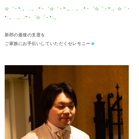
☆゜・*:.。. .。.:*・゜☆゜・*:.。. .。.:*・゜☆゜・*:.。☆゜・
*:.。. .。.:*・゜☆゜・*:.。
新郎の最後の支度を
ご家族にお手伝いしていただくセレモニー
★