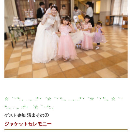
☆゜・*:.。. .。.:*・゜☆゜・*:.。. .。.:*・゜☆゜・*:.。☆゜・
*:.。. .。.:*・゜☆゜・*:.。
ゲスト参加 演出その①
ジャケットセレモニー