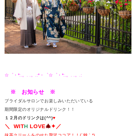
☆゜・*:.。. .。.:*・゜☆゜・*:.。. .。.:
※ お知らせ ※
ブライダルサロンでお楽しみいただいている
期間限定のオリジナルドリンク！！
１２月のドリンクは(^^)
♥
＼ WIT
H
LOVE
🎄
✦
／
抹茶クリームをのせた贅沢ココア！！(´艸｀*)