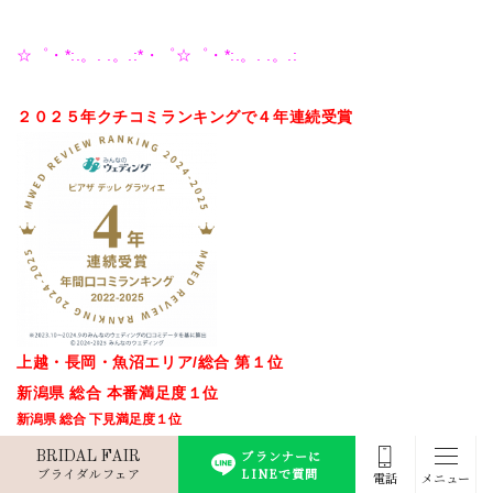
☆゜・*:.。. .。.:*・゜☆゜・*:.。. .。.:
２０２５年クチコミランキングで４
年連続受賞
上越・長岡・魚沼エリア/総合 第１位
新潟県 総合 本番満足度１位
新潟県 総合 下見満足度１位
プランナーに
BRIDAL FAIR
ブライダルフェア
LINEで質問
電話
メニュー