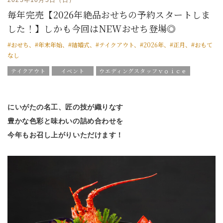
毎年完売【2026年絶品おせちの予約スタートしま
した！】しかも今回はNEWおせち登場◎
#おせち、#年末年始、#結婚式、#テイクアウト、#2026年、#正月、#おもて
なし
テイクアウト
イベント
ウエディングスタッフｖｏｉｃｅ
グラツィエについて
にいがたの名工、匠の技が織りなす
豊かな色彩と味わいの詰め合わせを
今年もお召し上がりいただけます！