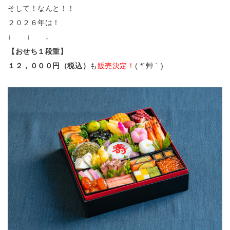
そして！なんと！！
２０２６年は！
↓ ↓ ↓
【おせち１段重】
１２，０００円（税込）
も
販売決定！
( *´艸｀)