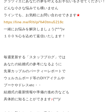
グラツィエにあなたの夢を叶えるお手伝いをさせてください！
どんな小さな悩みでも構いません
ラインでも、お気軽にお問い合わせできます
★
https://line.me/R/ti/p/%40tmu5218c
一緒にお悩みを解決しましょう(*^^)v
１００％心を込めて返信いたします！
毎週更新する「スタッフブログ」では
あなたの結婚式の参考になるように
先輩カップルのパーティーレポートで
ウェルカムボード等のDIYアイテムや
ブーケやドレスetc・・
結婚式の最新情報や準備の進め方なども
具体的に知ることができます
♪
(^^)/