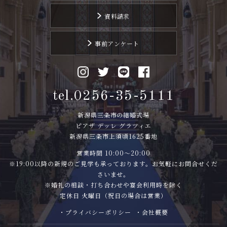
資料請求
事前アンケート
tel.0256-35-5111
新潟県三条市の結婚式場
ピアザ デッレ グラツィエ
新潟県三条市上須頃1625番地
営業時間 10:00〜20:00
※19:00以降の新規のご見学も承っております。お気軽にお問合せくだ
さいませ。
※婚礼の相談・打ち合わせや宴会利用時を除く
定休日 火曜日（祝日の場合は営業）
・プライバシーポリシー
・会社概要