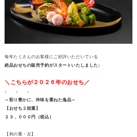
毎年たくさんのお客様にご好評いただいている
絶品おせちの販売予約が
スタートいたしました
♪
＼こちらが２０２６年のおせち／
↓ ↓ ↓
～彩り豊かに、吟味を重ねた逸品～
【おせち２段重】
２３，０００円（税込）
【和の重・左】