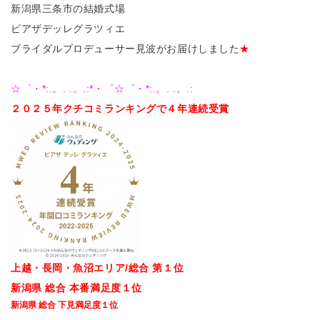
新潟県三条市の結婚式場
ピアザデッレグラツィエ
ブライダルプロデューサー見波がお届けしました
★
☆゜・*:.。. .。.:*・゜☆゜・*:.。. .。.:
２０２５年クチコミランキングで４
年連続受賞
上越・長岡・魚沼エリア/総合 第１位
新潟県 総合 本番満足度１位
新潟県 総合 下見満足度１位