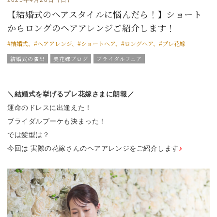
【結婚式のヘアスタイルに悩んだら！】ショート
からロングのヘアアレンジご紹介します！
#結婚式、#ヘアアレンジ、#ショートヘア、#ロングヘア、#プレ花嫁
結婚式の演出
美花嫁ブログ
ブライダルフェア
グラツィエのウエディング情報
ブライダルアイテム
結婚式の豆知識
ウエディングスタッフｖｏｉｃｅ
＼結婚式を挙げるプレ花嫁さまに朗報／
運命のドレスに出逢えた！
ブライダルブーケも決まった！
では髪型は？
今回は 実際の花嫁さんのヘアアレンジをご紹介します
♪