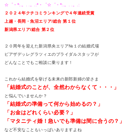
☆゜・*:.。. .。.:*・゜☆゜・*:.。. .。.:
２０２４年クチコミランキングで４
年連続受賞
上越・長岡・魚沼エリア/総合 第１位
新潟県エリア/総合 第２位
２０周年を迎えた新潟県央エリア№１の結婚式場
ピアザデッレグラツィエのブライダルスタッフが
どんなことでもご相談に乗ります！
これから結婚式を挙げる未来の新郎新婦の皆さま
「結婚式のことが、全然わからなくて・・・」
と悩んでいませんか？
「結婚式の準備って何から始めるの？」
「お金はどれくらい必要？」
「マタニティ婚！急いでも準備は間に合うの？」
など不安なこともいっぱいありますよね