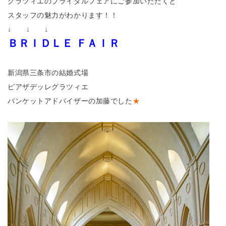
グラツィエのブライダルフェアにご参加いただくと
スタッフの魅力がわかります！！
↓ ↓ ↓
ＢＲＩＤＬＥ ＦＡＩＲ
新潟県三条市の結婚式場
ピアザデッレグラツィエ
バンケットアドバイザーの加藤でした
★