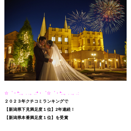
☆゜・*:.。. .。.:*・゜☆゜・*:.。. .。.:
２０２３年クチコミランキングで
【新潟県下見満足度１位】2年連続！
【新潟県本番満足度１位】を受賞