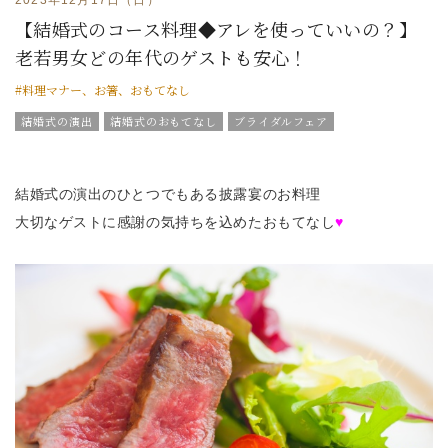
【結婚式のコース料理◆アレを使っていいの？】
老若男女どの年代のゲストも安心！
#料理マナー、お箸、おもてなし
結婚式の演出
結婚式のおもてなし
ブライダルフェア
グラツィエのウエディング情報
ブライダルアイテム
結婚式の豆知識
ウエディングスタッフｖｏｉｃｅ
グラツィエについて
結婚式の演出のひとつでもある披露宴のお料理
大切なゲストに感謝の気持ちを込めたおもてなし
♥