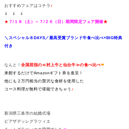
おすすめフェアはコチラ
♪
⇓ ⇓ ⇓
★
７/１８（土）～７/２６（日）期間限定フェア開催
★
＼スペシャル８DAYS／最高受賞ブランド牛食べ比べ×BIG特典
付き
なんと！
全国屈指の≪村上牛と仙台牛≫の食べ比べ
❤
来館するだけでAmazonギフト券を進呈！
他にも２万円相当の贅沢な食材を使用した
コース料理が無料で堪能できちゃう
♪
新潟県三条市の結婚式場
ピアザデッレグラツィエ