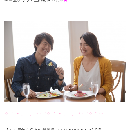
チームグラツィエの飛岡でした
★
☆゜・*:.。. .。.:*・゜☆゜・*:.。. .。.:*・゜☆゜・*:.
【１５周年を迎えた新潟県央エリア№１の結婚式場