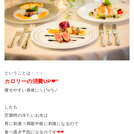
ということは・・・
カロリーの消費UP❤”
痩せやすい身体に＼(^o^)／
しかも
空腹時の冷たいお水は
胃に刺激⇒満腹中枢に刺激になるので
食べ過ぎ予防になるのです
❤❤