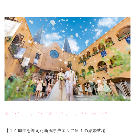
☆゜・*:.。. .。.:*・゜☆゜・*:.。. .。.:*・゜☆゜・*:.
【１４周年を迎えた新潟県央エリア№１の結婚式場