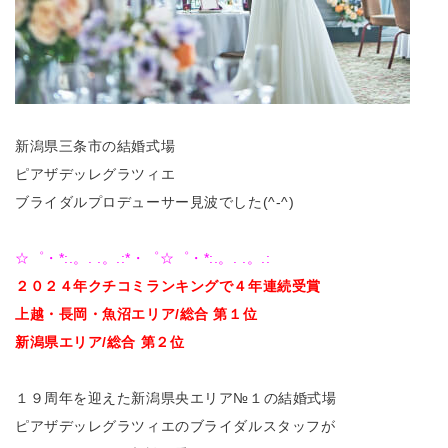
新潟県三条市の結婚式場
ピアザデッレグラツィエ
ブライダルプロデューサー見波でした(^-^)
☆゜・*:.。. .。.:*・゜☆゜・*:.。. .。.:
２０２４年クチコミランキングで４
年連続受賞
上越・長岡・魚沼エリア/総合 第１位
新潟県エリア/総合 第２位
１９周年を迎えた新潟県央エリア№１の結婚式場
ピアザデッレグラツィエのブライダルスタッフが