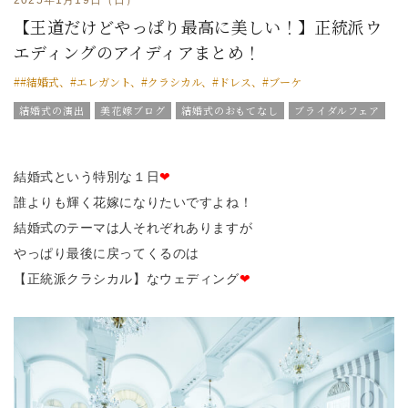
【王道だけどやっぱり最高に美しい！】正統派ウ
エディングのアイディアまとめ！
##結婚式、#エレガント、#クラシカル、#ドレス、#ブーケ
結婚式の演出
美花嫁ブログ
結婚式のおもてなし
ブライダルフェア
グラツィエのウエディング情報
ブライダルアイテム
結婚式の豆知識
ウエディングスタッフｖｏｉｃｅ
チームグラツィエメンバー
グラツィエについて
結婚式という特別な１日
❤
誰よりも輝く花嫁になりたいですよね！
結婚式のテーマは人それぞれありますが
やっぱり最後に戻ってくるのは
【正統派クラシカル】なウェディング
❤