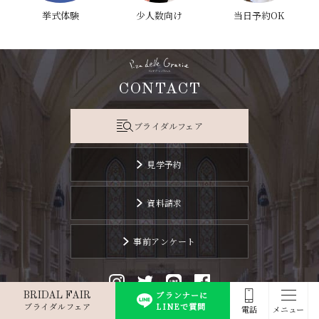
挙式体験
少人数向け
当日予約OK
CONTACT
ブライダルフェア
見学予約
資料請求
事前アンケート
プランナーに
BRIDAL FAIR
ブライダルフェア
LINEで質問
電話
メニュー
tel.0256-35-5111