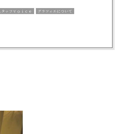
スタッフｖｏｉｃｅ
グラツィエについて