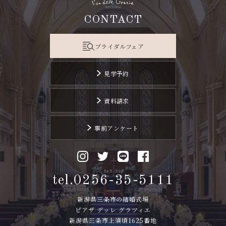
CONTACT
ブライダルフェア
見学予約
資料請求
事前アンケート
tel.0256-35-5111
新潟県三条市の結婚式場
ピアザ デッレ グラツィエ
新潟県三条市上須頃1625番地