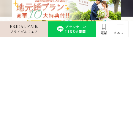
プランナーに
BRIDAL FAIR
ブライダルフェア
LINEで質問
電話
メニュー
新潟県の中心に位置する県央エリア
「駅近」
「本格的な挙式」
で
を
お考えのカップル必見！